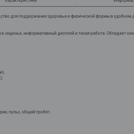
Характеристики
Информац
дство для поддержания здоровья и физической формы в удобном дл
мое сиденье, информативный дисплей и тихая работа. Обладает к
и);
);
рии, пульс, общий пробег;