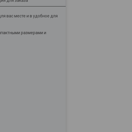
ия для заказа
я вас месте и в удобное для
омпактными размерами и