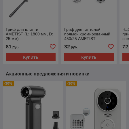
Гриф для штанги
Гриф для гантелей
Наб
AMETIST (L: 1800 мм, D:
прямой хромированный
гри
25 мм)
450/25 AMETIST
со
ко
81
32
72
руб.
руб.
см.
мм.
Купить
Купить
Акционные предложения и новинки
-30%
-30%