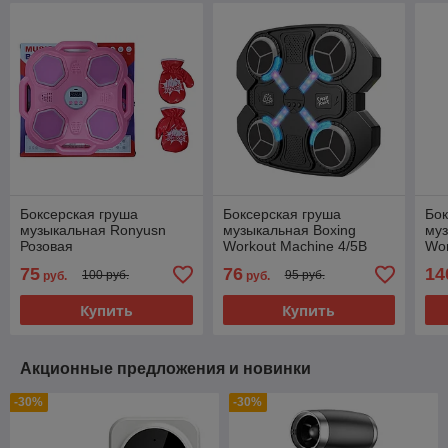
Боксерская груша
Боксерская груша
Бок
музыкальная Ronyusn
музыкальная Boxing
муз
Розовая
Workout Machine 4/5B
Wor
75
76
14
100 руб.
95 руб.
руб.
руб.
Купить
Купить
Акционные предложения и новинки
-30%
-30%