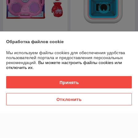
Боксерская груша
Мини принтер детский
Обработка файлов cookie
музыкальная Ronyusn
беспроводной Bluetooth с
Розовая
зеркалом PMP-C2
Мы используем файлы cookies для обеспечения удобства
В наличии
В наличии
пользователей портала и предоставления персональных
рекомендаций.
Вы можете настроить файлы cookies или
75
45
100 руб.
60 руб.
руб.
руб.
отключить их.
Купить
Купить
Принять
-20%
-20%
Отклонить