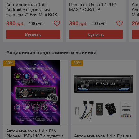
Автомагнитола 1 din
Планшет Umiio 17 PRO
Авт
Android с выдвижным
MAX 16GB/1TB
And
экраном 7" Bos-Mini BOS-
Mul
R2 4/64GB
PR
380
390
26
400 руб.
500 руб.
руб.
руб.
Купить
Купить
Акционные предложения и новинки
-30%
-30%
Автомагнитола 1 din DV-
Pioneer JSD-1407 с пультом
Автомагнитола 1 din Eplutus