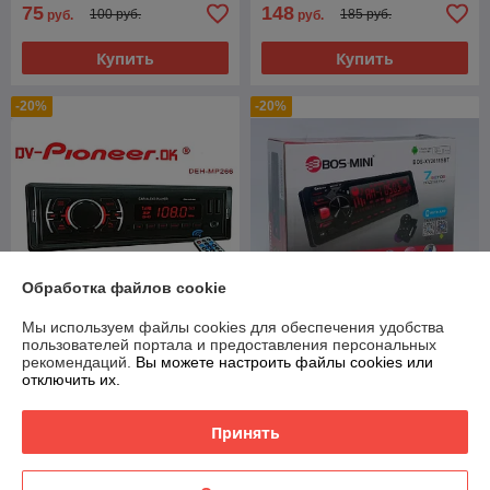
75
148
100 руб.
185 руб.
руб.
руб.
Купить
Купить
-20%
-20%
Обработка файлов cookie
Мы используем файлы cookies для обеспечения удобства
пользователей портала и предоставления персональных
Автомагнитола 1 din
Автомагнитола 1 din BOS-
рекомендаций.
Вы можете настроить файлы cookies или
PIONEER DEH-266 с
MINI BOS-XY2611SBT с
отключить их.
пультом ДУ
пультом на руль
В наличии
В наличии
Принять
56
70
70 руб.
87,50 руб.
руб.
руб.