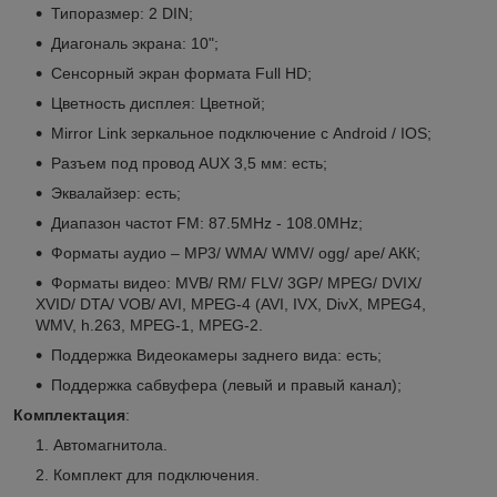
Типоразмер: 2 DIN;
Диагональ экрана: 10";
Сенсорный экран формата Full HD;
Цветность дисплея: Цветной;
Mirror Link зеркальное подключение с Android / IOS;
Разъем под провод AUX 3,5 мм: есть;
Эквалайзер: есть;
Диапазон частот FM: 87.5MHz - 108.0MHz;
Форматы аудио – MP3/ WMA/ WMV/ ogg/ ape/ AКК;
Форматы видео: MVB/ RM/ FLV/ 3GP/ MPEG/ DVIX/
XVID/ DTA/ VOB/ AVI, MPEG-4 (AVI, IVX, DivX, MPEG4,
WMV, h.263, MPEG-1, MPEG-2.
Поддержка Видеокамеры заднего вида: есть;
Поддержка сабвуфера (левый и правый канал);
Комплектация
:
Автомагнитола.
Комплект для подключения.