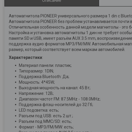
Описание
Автомагнитола PIONEER универсального размера 1 din с Blue
Автомагнитола PIONEER без проблем устанавливается почти в
Отличительная особенность данной модели магнитолы - это бе
Настройка и установка автомагнитолы 1 дин не требует особ
памяти SD и USB, имеет разъём AUX 3.5 mm, воспроизведение
поддержка аудио форматов MP3/FM/MW. Автомобильная магни
размер, который соответствует всем маркам автомобилей.
Характеристики
:
Материал панели: пластик;
Типоразмер: 1DIN;
Поддержка Bluetooth: Да;
Мощность: 4*45W;
Выходная мощность на канал: 45 Вт;
Напряжение: 12В;
Диапазон частот FM: 87.5MHz - 108.0MHz;
Поддержка флэш-носителей до 32 Гб;
LED подсветка: есть;
Разъем под USB: есть 2 шт.;
Разъем под MMC/SD: есть;
Формат - MP3/FM/MW: есть;