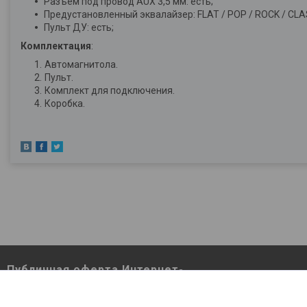
Разъем под провод AUX 3,5 мм: есть;
Предустановленный эквалайзер: FLAT / POP / ROCK / CLA
Пульт ДУ: есть;
Комплектация
:
Автомагнитола.
Пульт.
Комплект для подключения.
Коробка.
Публичная оферта Интернет-
магазина Berutut.by pdf
Публичная оферта Интернет-магазина