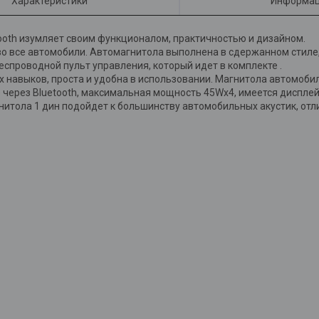
Характеристики
Информац
tooth изумляет своим функционалом, практичностью и дизайном.
о все автомобили. Автомагнитола выполнена в сдержанном стиле, 
спроводной пульт управления, который идет в комплекте .
ых навыков, проста и удобна в использовании. Магнитола автомоб
 через Bluetooth, максимальная мощность 45Wx4, имеется дисплей
тола 1 дин подойдет к большинству автомобильных акустик, отл