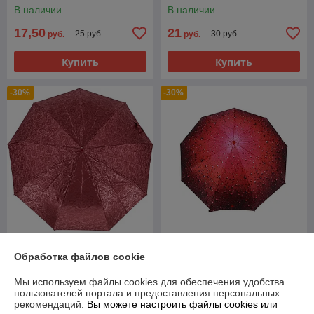
мячик)
В наличии
В наличии
17,50
21
25 руб.
30 руб.
руб.
руб.
Купить
Купить
-30%
-30%
Зонт женский складной
Зонт женский складной
Обработка файлов cookie
полуавтомат Sponsa "Bordo"
полуавтомат Popular "Red
(10 спиц)
drop" (9 спиц усиленные)
Мы используем файлы cookies для обеспечения удобства
В наличии
В наличии
пользователей портала и предоставления персональных
рекомендаций.
Вы можете настроить файлы cookies или
49
55
70 руб.
78,57 руб.
руб.
руб.