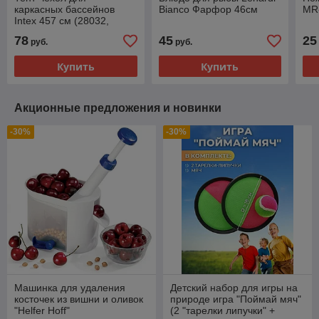
каркасных бассейнов
Bianco Фарфор 46см
MR-
Intex 457 см (28032,
457х25 см)
78
45
25
руб.
руб.
Купить
Купить
Акционные предложения и новинки
-30%
-30%
Машинка для удаления
Детский набор для игры на
косточек из вишни и оливок
природе игра "Поймай мяч"
"Helfer Hoff"
(2 "тарелки липучки" +