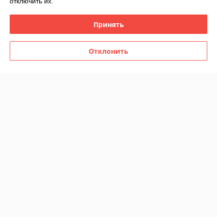
отключить их.
Купить
Купить
Принять
-30%
-30%
Отклонить
Зонт мужской складной
Зонт женский складной
автомат Popular №1 (12
полуавтомат Diniya
спиц усиленных)
umbrellas "New York" (9 спиц
усиленных)
В наличии
В наличии
49
39
70 руб.
55,71 руб.
руб.
руб.
Купить
Купить