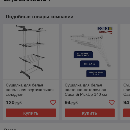
Подобные товары компании
Сушилка для белья
Сушилка для белья
Су
напольная вертикальная
настенно-потолочная
нас
складная
Casa Si PickUp 140 см
Cas
120
94
94
руб.
руб.
Купить
Купить