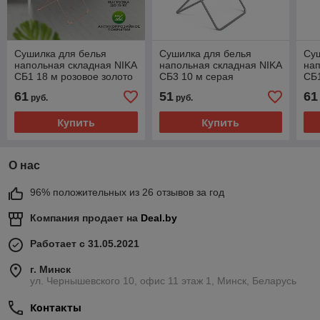
Сушилка для белья
Сушилка для белья
Су
напольная складная NIKA
напольная складная NIKA
нап
СБ1 18 м розовое золото
СБ3 10 м серая
СБ1
61
51
61
руб.
руб.
Купить
Купить
О нас
96% положительных из 26 отзывов за год
Компания продает на
Deal.by
Работает с 31.05.2021
г. Минск
ул. Чернышевского 10, офис 11 этаж 1, Минск, Беларусь
Контакты