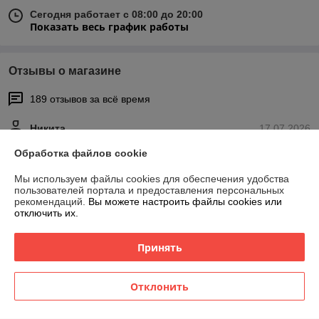
Сегодня работает с 08:00 до 20:00
Показать весь график работы
Отзывы о магазине
189 отзывов за всё время
Никита
17.07.2026
Отлично
Обработка файлов cookie
Мы используем файлы cookies для обеспечения удобства
Отличная покупка, быстро и удобно, возможность забрать в центре 
пользователей портала и предоставления персональных
города в удобное время
рекомендаций.
Вы можете настроить файлы cookies или
отключить их.
Инна
09.07.2026
Принять
Отлично
Показать все отзывы
Отклонить