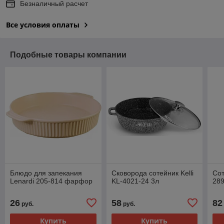
Безналичный расчет
Все условия оплаты
Подобные товары компании
Блюдо для запекания
Сковорода сотейник Kelli
Сот
Lenardi 205-814 фарфор
KL-4021-24 3л
289
26
58
82
руб.
руб.
Купить
Купить