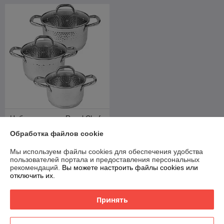
Набор кастрюль Royal Chef
RC-1203 (2.1л/2.9л/3.9л)
Обработка файлов cookie
В наличии
Мы используем файлы cookies для обеспечения удобства
144
руб.
пользователей портала и предоставления персональных
рекомендаций.
Вы можете настроить файлы cookies или
Купить
отключить их.
Принять
О нас