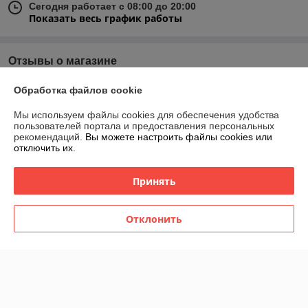
Сегодня работает с 08:00 до 20:00
Показать весь график работы
Отзывы о магазине
189 отзывов за всё время
Обработка файлов cookie
Мы используем файлы cookies для обеспечения удобства
Никита
17.07.2026
пользователей портала и предоставления персональных
рекомендаций.
Вы можете настроить файлы cookies или
Отлично
отключить их.
Отличная покупка, быстро и удобно, возможность забрать в центре 
города в удобное время
Принять
Инна
09.07.2026
Отклонить
Отлично
Показать все отзывы