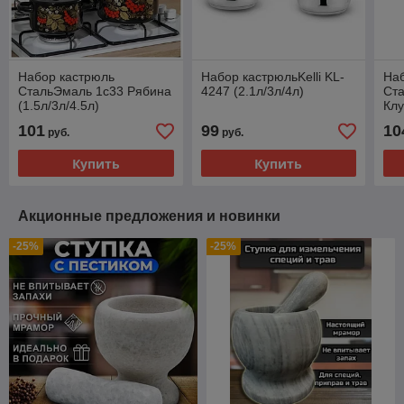
Набор кастрюль
Набор кастрюльKelli KL-
На
СтальЭмаль 1c33 Рябина
4247 (2.1л/3л/4л)
Ст
(1.5л/3л/4.5л)
Клу
101
99
10
руб.
руб.
Купить
Купить
Акционные предложения и новинки
-25%
-25%