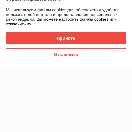
Отзывы о магазине
Мы используем файлы cookies для обеспечения удобства
189 отзывов за всё время
пользователей портала и предоставления персональных
рекомендаций.
Вы можете настроить файлы cookies или
отключить их.
Никита
17.07.2026
Отлично
Принять
Отличная покупка, быстро и удобно, возможность забрать в центре 
города в удобное время
Отклонить
Инна
09.07.2026
Отлично
Показать все отзывы
О нас
Контакты