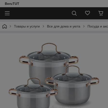
BeruTUT
Товары и услуги
Все для дома и уюта
Посуда и ак