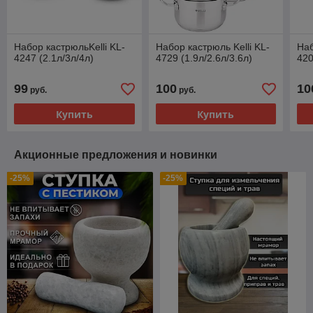
Набор кастрюльKelli KL-
Набор кастрюль Kelli KL-
Наб
4247 (2.1л/3л/4л)
4729 (1.9л/2.6л/3.6л)
420
99
100
10
руб.
руб.
Купить
Купить
Акционные предложения и новинки
-25%
-25%