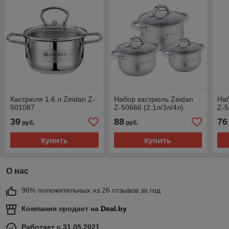
Кастрюля 1.6 л Zeidan Z-
Набор кастрюль Zeidan
Наб
501087
Z-50666 (2.1л/3л/4л)
Z-5
39
88
76
руб.
руб.
Купить
Купить
О нас
96% положительных из 26 отзывов за год
Компания продает на
Deal.by
Работает с 31.05.2021