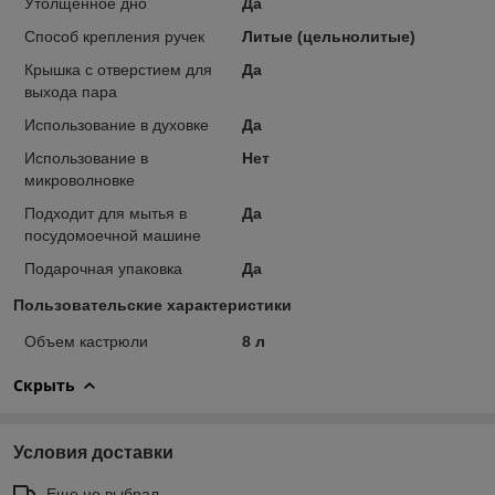
Утолщенное дно
Да
Способ крепления ручек
Литые (цельнолитые)
Крышка с отверстием для
Да
выхода пара
Использование в духовке
Да
Использование в
Нет
микроволновке
Подходит для мытья в
Да
посудомоечной машине
Подарочная упаковка
Да
Пользовательские характеристики
Объем кастрюли
8 л
Скрыть
Условия доставки
Еще не выбрал