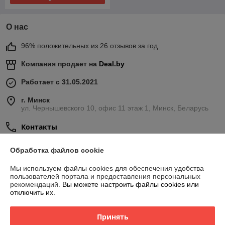
О нас
96% положительных из 26 отзывов за год
Компания продает на
Deal.by
Работает с 31.05.2021
г. Минск
ул. Чернышевского 10, офис 11 этаж 1, Минск, Беларусь
Контакты
Сегодня работает с 08:00 до 20:00
Обработка файлов cookie
Показать весь график работы
Мы используем файлы cookies для обеспечения удобства
пользователей портала и предоставления персональных
рекомендаций.
Вы можете настроить файлы cookies или
Отзывы о магазине
отключить их.
189 отзывов за всё время
Принять