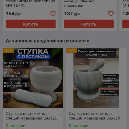
сотейником Munchenhaus
4434 (2.3л/4.4л) +
che
MH-15791
прихватки
(2.
(2.1л/2.9л/3.9л/6.5л)
154
137
14
руб.
руб.
Купить
Купить
Акционные предложения и новинки
-25%
-25%
Ступка с пестиком для
Ступка с пестиком для
специй мраморная SA-321
специй мраморная SA-320
В наличии
В наличии