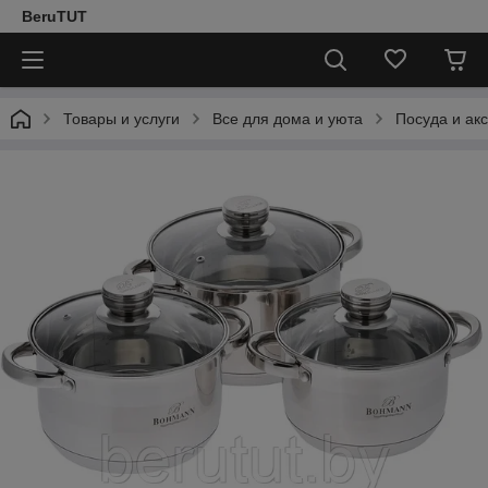
BeruTUT
Товары и услуги
Все для дома и уюта
Посуда и ак