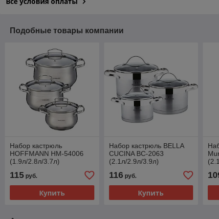
Все условия оплаты
Подобные товары компании
Набор кастрюль
Набор кастрюль BELLA
Наб
HOFFMANN HM-54006
CUCINA BC-2063
Mu
(1.9л/2.8л/3.7л)
(2.1л/2.9л/3.9л)
(2.
115
116
10
руб.
руб.
Купить
Купить