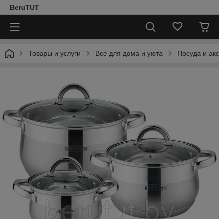
BeruTUT
Товары и услуги
Все для дома и уюта
Посуда и ак