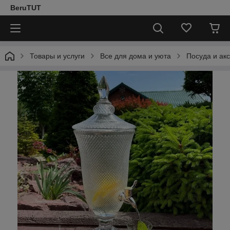
BeruTUT
Товары и услуги
Все для дома и уюта
Посуда и ак