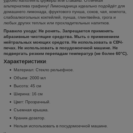
удобно наполнять фужеры или стаканы. Отличная
альтернатива графину! Лимонадница идеально подойдёт для
домашнего лимонада, фруктового пунша, соков, чая, компота,
слабоалкогольных коктейлей, пунша, глинтвейна, грога и
любых других теплых или прохладительных напитков.
Правило ухода: Не ронять. Запрещается применять
абразивные чистящие средства. Мыть с применением
нейтральных моющих средств. Не использовать в СВЧ-
печах. Не использовать в посудомоечной машине. Не
подвергать резким перепадам температур (не более 60°C).
Характеристики
:
Материал: Стекло рельефное.
Объем: 2000 мл
Высота: 45 см
Ширина: 16 см
Цвет: Прозрачный.
Съемная крышка.
Краник-дозатор.
Нельзя использовать в посудомоечной машине.