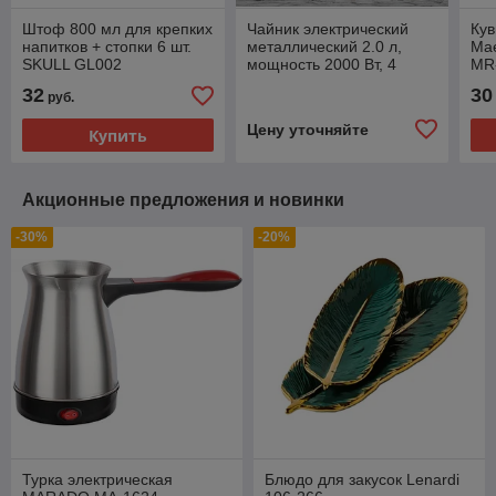
Штоф 800 мл для крепких
Чайник электрический
Ку
напитков + стопки 6 шт.
металлический 2.0 л,
Mae
SKULL GL002
мощность 2000 Вт, 4
MR-
расцветки , RAF R.7826
32
30
руб.
Цену уточняйте
Купить
Акционные предложения и новинки
-30%
-20%
Турка электрическая
Блюдо для закусок Lenardi