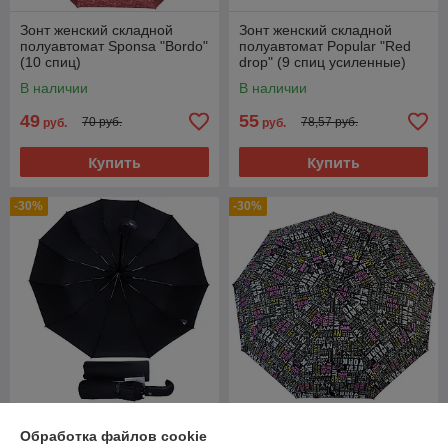
Зонт женский складной
Зонт женский складной
полуавтомат Sponsa "Bordo"
полуавтомат Popular "Red
(10 спиц)
drop" (9 спиц усиленные)
В наличии
В наличии
49
55
70 руб.
78,57 руб.
руб.
руб.
Купить
Купить
-30%
-30%
Зонт мужской складной
Зонт женский складной
Обработка файлов cookie
автомат Popular №1 (12
полуавтомат Diniya