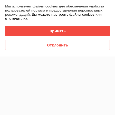
спиц усиленных)
umbrellas "New York" (9 спиц
Мы используем файлы cookies для обеспечения удобства
усиленных)
В наличии
В наличии
пользователей портала и предоставления персональных
рекомендаций.
Вы можете настроить файлы cookies или
49
39
70 руб.
55,71 руб.
руб.
руб.
отключить их.
Купить
Купить
Принять
-25%
-25%
Отклонить
Тапочки домашние из
Покрывало плед на кровать
овчины "Чуни"
Кубик 200 х 220 см
В наличии
В наличии
45
39
60 руб.
52 руб.