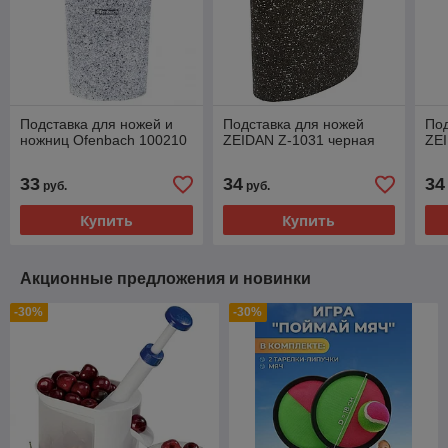
Подставка для ножей и
Подставка для ножей
Под
ножниц Ofenbach 100210
ZEIDAN Z-1031 черная
ZE
33
34
34
руб.
руб.
Купить
Купить
Акционные предложения и новинки
-30%
-30%