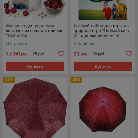
Машинка для удаления
Детский набор для игры на
косточек из вишни и оливок
природе игра "Поймай мяч"
"Helfer Hoff"
(2 "тарелки липучки" +
мячик)
В наличии
В наличии
17,50
21
25 руб.
30 руб.
руб.
руб.
Купить
Купить
-30%
-30%