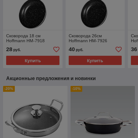
Сковорода 18 см
Сковорода 26см
Ск
Hoffmann HM-7918
Hoffmann HM-7926
Ho
28
40
36
руб.
руб.
Купить
Купить
Акционные предложения и новинки
-20%
-10%