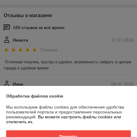
Отзывы о магазине
189 отзывов за всё время
Никита
17.07.2026
Отлично
Отличная покупка, быстро и удобно, возможность забрать в центре 
города в удобное время
Инна
09.07.2026
Отлично
Обработка файлов cookie
Показать все отзывы
Мы используем файлы cookies для обеспечения удобства
пользователей портала и предоставления персональных
рекомендаций.
Вы можете настроить файлы cookies или
отключить их.
О нас
Принять