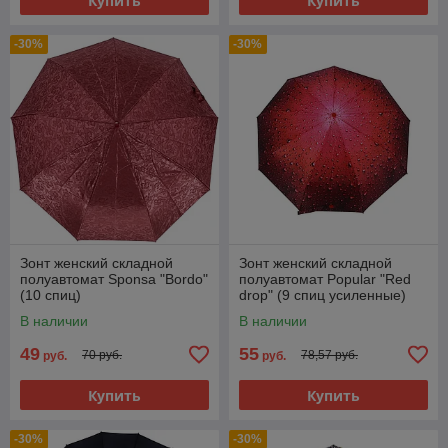
Купить
Купить
-30%
-30%
Зонт женский складной
Зонт женский складной
полуавтомат Sponsa "Bordo"
полуавтомат Popular "Red
(10 спиц)
drop" (9 спиц усиленные)
В наличии
В наличии
49
55
70 руб.
78,57 руб.
руб.
руб.
Купить
Купить
-30%
-30%