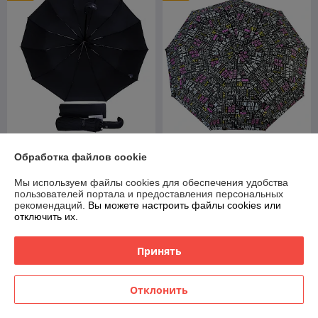
Зонт мужской складной
Зонт женский складной
Обработка файлов cookie
автомат Popular №1 (12
полуавтомат Diniya
спиц усиленных)
umbrellas "New York" (9 спиц
Мы используем файлы cookies для обеспечения удобства
усиленных)
В наличии
В наличии
пользователей портала и предоставления персональных
рекомендаций.
Вы можете настроить файлы cookies или
49
39
70 руб.
55,71 руб.
руб.
руб.
отключить их.
Купить
Купить
Принять
-25%
-25%
Отклонить