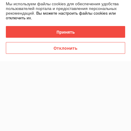
Мы используем файлы cookies для обеспечения удобства
усиленных)
В наличии
В наличии
пользователей портала и предоставления персональных
рекомендаций.
Вы можете настроить файлы cookies или
49
39
70 руб.
55,71 руб.
руб.
руб.
отключить их.
Купить
Купить
Принять
-25%
-25%
Отклонить
Тапочки домашние из
Покрывало плед на кровать
овчины "Чуни"
Кубик 200 х 220 см
В наличии
В наличии
45
39
60 руб.
52 руб.
руб.
руб.