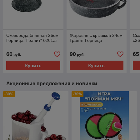
Сковорода блинная 26см
Жаровня с крышкой 24см
Ск
Горница "Гранит" б261аг
Гранит Горница
с26
60
90
65
руб.
руб.
Купить
Купить
Акционные предложения и новинки
-30%
-30%