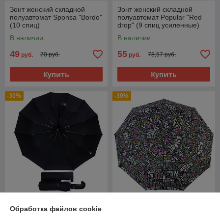
Зонт женский складной
Зонт женский складной
полуавтомат Sponsa "Bordo"
полуавтомат Popular "Red
(10 спиц)
drop" (9 спиц усиленные)
В наличии
В наличии
49
55
70 руб.
78,57 руб.
руб.
руб.
Купить
Купить
-30%
-30%
Зонт мужской складной
Зонт женский складной
Обработка файлов cookie
автомат Popular №1 (12
полуавтомат Diniya
спиц усиленных)
umbrellas "New York" (9 спиц