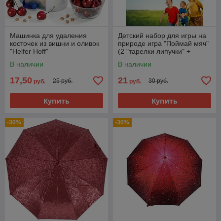
Машинка для удаления
Детский набор для игры на
косточек из вишни и оливок
природе игра "Поймай мяч"
"Helfer Hoff"
(2 "тарелки липучки" +
мячик)
В наличии
В наличии
17,50
21
25 руб.
30 руб.
руб.
руб.
Купить
Купить
-30%
-30%