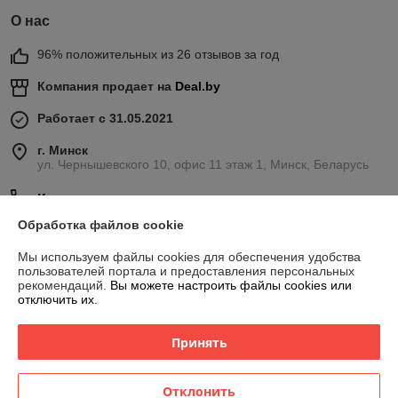
О нас
96% положительных из 26 отзывов за год
Компания продает на
Deal.by
Работает с 31.05.2021
г. Минск
ул. Чернышевского 10, офис 11 этаж 1, Минск, Беларусь
Контакты
Обработка файлов cookie
Сегодня работает с 08:00 до 20:00
Показать весь график работы
Мы используем файлы cookies для обеспечения удобства
пользователей портала и предоставления персональных
рекомендаций.
Вы можете настроить файлы cookies или
отключить их.
Отзывы о магазине
189 отзывов за всё время
Принять
Никита
17.07.2026
Отклонить