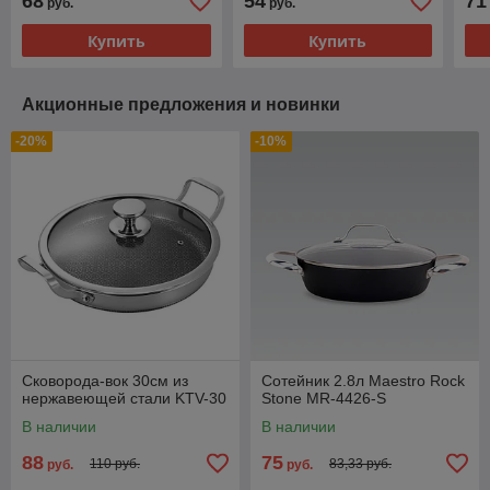
68
54
71
руб.
руб.
Купить
Купить
Акционные предложения и новинки
-20%
-10%
Сковорода-вок 30см из
Сотейник 2.8л Maestro Rock
нержавеющей стали KTV-30
Stone MR-4426-S
В наличии
В наличии
88
75
110 руб.
83,33 руб.
руб.
руб.