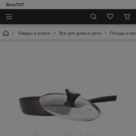
BeruTUT
Товары и услуги
Все для дома и уюта
Посуда и ак