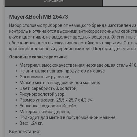
Описание
Mayer&Boch MB 26473
Набор столовых приборов от немецкого бренда изготовлен и
контроль и отличаются высокими антикоррозионными свойств
вкус и цвет пищи, не выделяет вредных веществ. Элегантные
обеспечивающего высокую износостойкость покрытия. Он подх
красивый подарочный деревянный кейс. Подходит для мытья
Основные характеристики:
Материал: высококачественная нержавеющая сталь 410
Не впитывают запахи продуктов и их вкус,
Эргономичные рукоятки,
Можно мыть в посудомоечной машине,
Цвет: серебристый, золотой,
Рисунок: золотой узор,
Размер упаковки: 25,5 х 25,7 х 4,3 см,
Упаковка: подарочный кейс,
Материал кейса: дерево,
Подходит для мытья в посудомоечной машине,
Вес: 1,24 кг.
Комплектация: