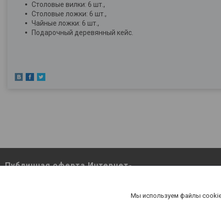
Столовые вилки: 6 шт.,
Столовые ложки: 6 шт.,
Чайные ложки: 6 шт.,
Подарочный деревянный кейс.
Публичная оферта Интернет-
магазина Berutut.by pdf
Публичная оферта Интернет-магазина
Мы используем файлы cookie
Berutut.by pdf