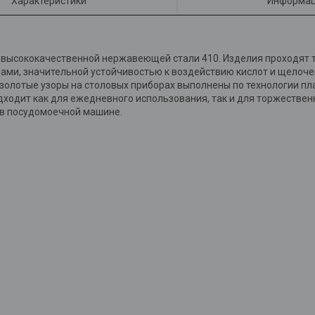
Характеристики
Информац
з высококачественной нержавеющей стали 410. Изделия проходят
ами, значительной устойчивостью к воздействию кислот и щелочей
 золотые узоры на столовых приборах выполнены по технологии п
одит как для ежедневного использования, так и для торжественн
 в посудомоечной машине.
,