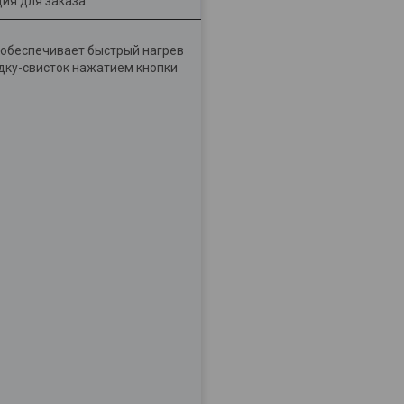
ия для заказа
 обеспечивает быстрый нагрев
адку-свисток нажатием кнопки