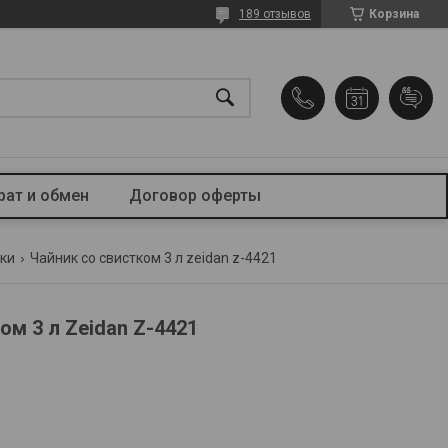
189 отзывов
Корзина
рат и обмен
Договор оферты
ики
Чайник со свистком 3 л zeidan z-4421
ом 3 л Zeidan Z-4421