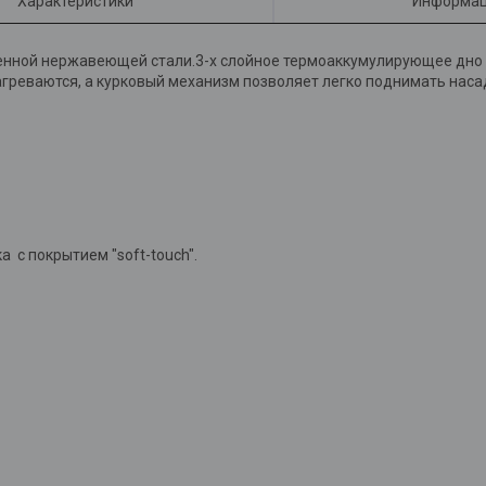
Характеристики
Информац
енной нержавеющей стали.3-х слойное термоаккумулирующее дно
агреваются, а курковый механизм позволяет легко поднимать нас
с покрытием "soft-touch".