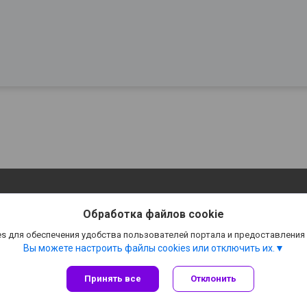
Обработка файлов cookie
s для обеспечения удобства пользователей портала и предоставления
Вы можете настроить файлы cookies или отключить их.
Принять все
Отклонить
Сайт создан на платформе Deal.by
Политика обработки файлов cookies
👉 B͟͞e͟͞r͟͟͞u͟͞T͟͟͞U͟͟͞T 👈 |
Пожаловаться на контент