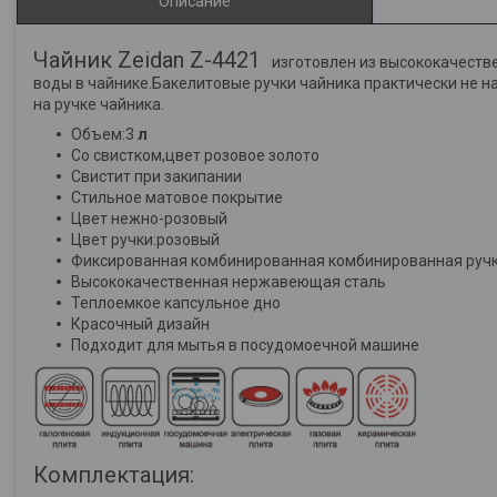
Описание
Чайник Zeidan Z-4421
изготовлен из высококачеств
воды в чайнике.Бакелитовые ручки чайника практически не н
на ручке чайника.
Объем:3
л
Со свистком,цвет розовое золото
Свистит при закипании
Стильное матовое покрытие
Цвет нежно-розовый
Цвет ручки:розовый
Фиксированная комбинированная комбинированная ручка 
Высококачественная нержавеющая сталь
Теплоемкое капсульное дно
Красочный дизайн
Подходит для мытья в посудомоечной машине
Комплектация: