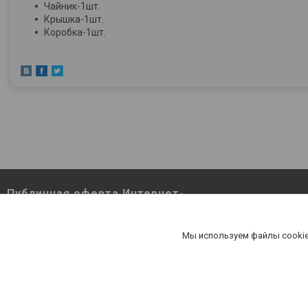
Чайник-1шт.
Крышка-1шт.
Коробка-1шт.
Публичная оферта Интернет-
магазина Berutut.by pdf
Публичная оферта Интернет-магазина
Мы используем файлы cookie
Berutut.by pdf