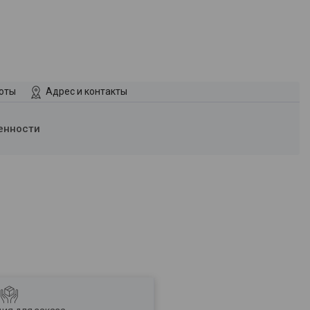
боты
Адрес и контакты
енности