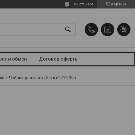
189 отзывов
Корзина
рат и обмен
Договор оферты
ики
Чайник для плиты 3.5 л c2716.3яр