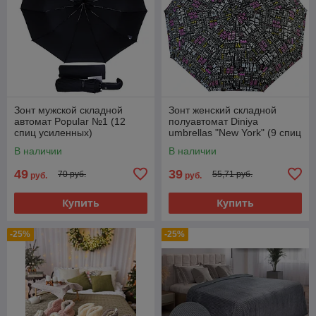
Зонт мужской складной
Зонт женский складной
автомат Popular №1 (12
полуавтомат Diniya
спиц усиленных)
umbrellas "New York" (9 спиц
усиленных)
В наличии
В наличии
49
39
70 руб.
55,71 руб.
руб.
руб.
Купить
Купить
-25%
-25%