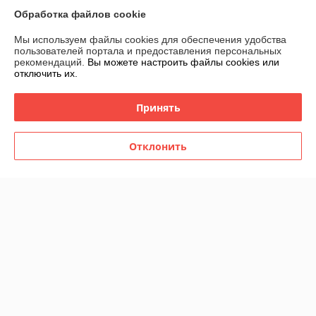
Обработка файлов cookie
г. Минск
ул. Чернышевского 10, офис 11 этаж 1, Минск, Беларусь
Мы используем файлы cookies для обеспечения удобства
пользователей портала и предоставления персональных
Контакты
рекомендаций.
Вы можете настроить файлы cookies или
отключить их.
Сегодня работает с 08:00 до 20:00
Показать весь график работы
Принять
Отзывы о магазине
Отклонить
189 отзывов за всё время
Никита
17.07.2026
Отлично
Отличная покупка, быстро и удобно, возможность забрать в центре 
города в удобное время
Инна
09.07.2026