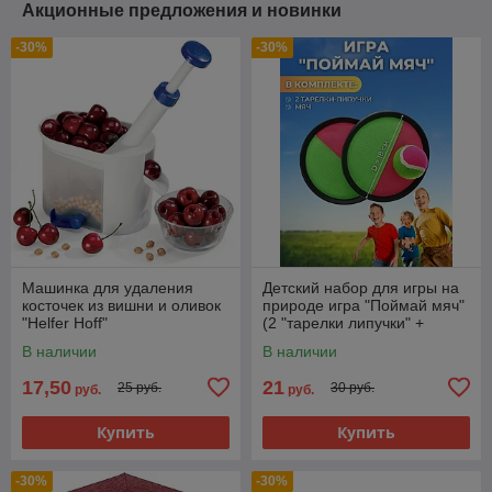
Акционные предложения и новинки
-30%
-30%
Машинка для удаления
Детский набор для игры на
косточек из вишни и оливок
природе игра "Поймай мяч"
"Helfer Hoff"
(2 "тарелки липучки" +
мячик)
В наличии
В наличии
17,50
21
25 руб.
30 руб.
руб.
руб.
Купить
Купить
-30%
-30%