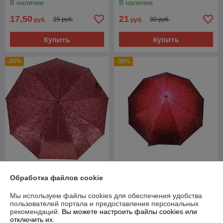
В наличии
В наличии
17,50
21
25 руб.
30 руб.
руб.
руб.
Купить
Купить
-30%
-30%
Зонт женский складной
Зонт женский складной
Обработка файлов cookie
полуавтомат Sponsa "Bordo"
полуавтомат Popular "Red
(10 спиц)
drop" (9 спиц усиленные)
Мы используем файлы cookies для обеспечения удобства
В наличии
В наличии
пользователей портала и предоставления персональных
рекомендаций.
Вы можете настроить файлы cookies или
49
55
70 руб.
78,57 руб.
руб.
руб.
отключить их.