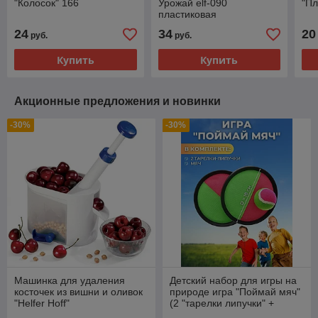
"Колосок" 166
Урожай elf-090
"Пл
пластиковая
24
34
20
руб.
руб.
Купить
Купить
Акционные предложения и новинки
-30%
-30%
Машинка для удаления
Детский набор для игры на
косточек из вишни и оливок
природе игра "Поймай мяч"
"Helfer Hoff"
(2 "тарелки липучки" +
мячик)