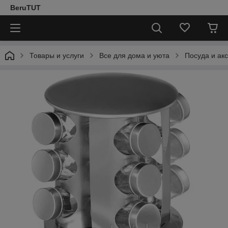
BeruTUT
Товары и услуги
Все для дома и уюта
Посуда и ак