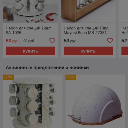
Набор для специй 12шт.
Набор для специй 13пр.
Наб
SA-1026
Mayer&Boch MB-27351
Ho
80
53
52
90 руб.
руб.
руб.
Купить
Купить
Акционные предложения и новинки
-17%
-12%