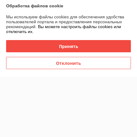
В наличии
В наличии
Обработка файлов cookie
97
80
110 руб.
90 руб.
руб.
руб.
Мы используем файлы cookies для обеспечения удобства
пользователей портала и предоставления персональных
Купить
Купить
рекомендаций.
Вы можете настроить файлы cookies или
отключить их.
-11%
-10%
Принять
Отклонить
Набор для специй 12шт. SA-
1026
Набор для специй 12шт.
В наличии
В наличии
80
54
90 руб.
60 руб.
руб.
руб.