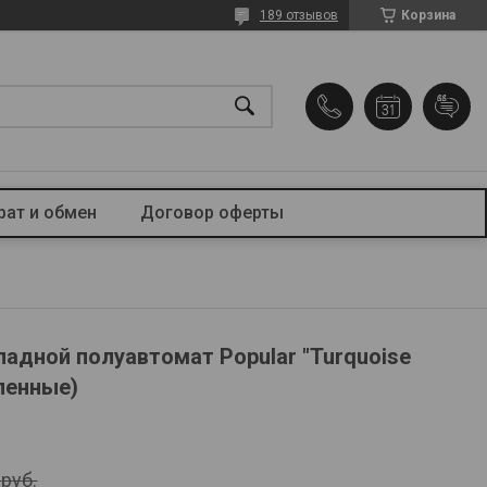
189 отзывов
Корзина
рат и обмен
Договор оферты
ладной полуавтомат Popular "Turquoise
иленные)
5
руб.