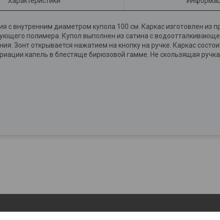
Характеристики
Информац
ия с внутренним диаметром купола 100 см. Каркас изготовлен из п
зующего полимера. Купол выполнен из сатина с водоотталкивающей
. Зонт открывается нажатием на кнопку на ручке. Каркас состоит
иации капель в блестяще бирюзовой гамме. Не скользящая ручка 