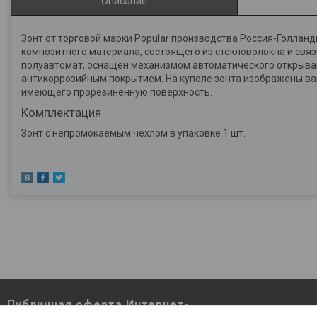
Описание
Зонт от торговой марки Popular производства Россия-Голланд
композитного материала, состоящего из стекловолокна и свя
полуавтомат, оснащен механизмом автоматического открывания
антикоррозийным покрытием. На куполе зонта изображены вар
имеющего прорезиненную поверхность.
Комплектация
Зонт с непромокаемым чехлом в упаковке 1 шт.
Публичная оферта Интернет-