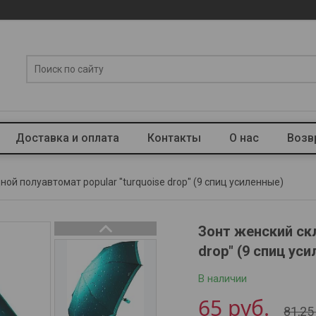
Доставка и оплата
Контакты
О нас
Возв
ной полуавтомат popular "turquoise drop" (9 спиц усиленные)
Зонт женский ск
drop" (9 спиц ус
В наличии
65
руб.
81,2