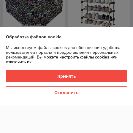
Зонт женский складной
Обработка файлов cookie
полуавтомат Diniya
Обувница в прихожую 6
umbrellas "New York" (9 спиц
полок TW-333
Мы используем файлы cookies для обеспечения удобства
усиленных)
В наличии
В наличии
пользователей портала и предоставления персональных
рекомендаций.
Вы можете настроить файлы cookies или
39
39
55,71 руб.
52 руб.
руб.
руб.
отключить их.
Купить
Купить
Принять
-25%
-25%
Отклонить