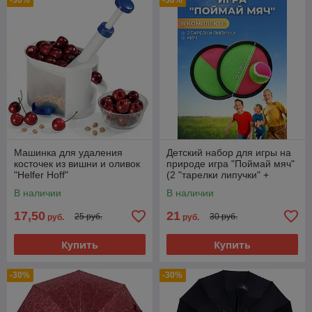
-30%
-30%
Машинка для удаления
Детский набор для игры на
косточек из вишни и оливок
природе игра "Поймай мяч"
"Helfer Hoff"
(2 "тарелки липучки" +
мячик)
В наличии
В наличии
17,50
21
25 руб.
30 руб.
руб.
руб.
Купить
Купить
-30%
-30%