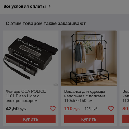
Все условия оплаты
С этим товаром также заказывают
Фонарь ОСА POLICE
Вешалка для одежды
Ве
1101 Flash Light с
напольная с полками
нап
электрошокером
110х57х150 см
110
42,50
110
80
125 руб.
руб.
руб.
Купить
Купить