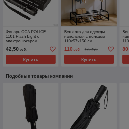
Фонарь ОСА POLICE
Вешалка для одежды
Ве
1101 Flash Light с
напольная с полками
нап
электрошокером
110х57х150 см
110
42,50
110
80
125 руб.
руб.
руб.
Купить
Купить
Подобные товары компании