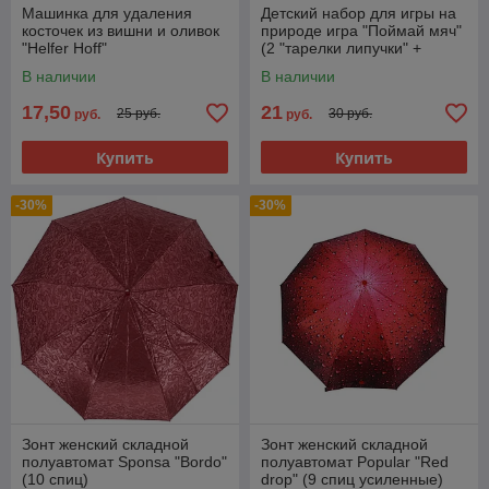
Машинка для удаления
Детский набор для игры на
косточек из вишни и оливок
природе игра "Поймай мяч"
"Helfer Hoff"
(2 "тарелки липучки" +
мячик)
В наличии
В наличии
17,50
21
25 руб.
30 руб.
руб.
руб.
Купить
Купить
-30%
-30%
Зонт женский складной
Зонт женский складной
полуавтомат Sponsa "Bordo"
полуавтомат Popular "Red
(10 спиц)
drop" (9 спиц усиленные)