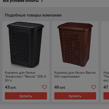
Все условия оплаты
Подобные товары компании
Корзина для белья
Корзина для белья Виола
Кор
Эльфпласт "Виола" 205-6
50л коричневая
"Pa
50 л
кос
43
40
47
руб.
руб.
Купить
Купить