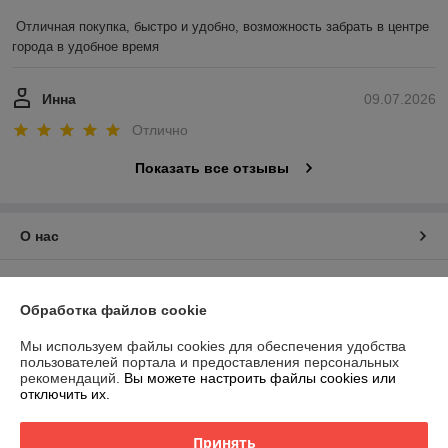
Отличная покупка, быстро и удобно, возможность забрать в центре 
города в удобное время
Инна
09.07.2026
Отлично
Показать все отзывы
О нас
Контакты
Обработка файлов cookie
Доставка и оплата
Мы используем файлы cookies для обеспечения удобства
пользователей портала и предоставления персональных
График работы
рекомендаций.
Вы можете настроить файлы cookies или
отключить их.
Полная версия сайта
Принять