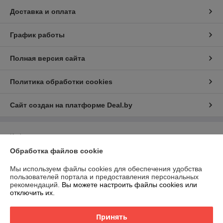
Доставка и оплата
График работы
Полная версия сайта
Политика обработки cookies
Сайт создан на платформе Deal.by
Информация для покупателя
Обработка файлов cookie
Индивидуальный предприниматель:
ИП Филипович Андрей
Викторович
220093, г.Минск ул.Чигладзе д.2 кв.7
Мы используем файлы cookies для обеспечения удобства
пользователей портала и предоставления персональных
Регистрационный номер ЕГР: 193539752
рекомендаций.
Вы можете настроить файлы cookies или
отключить их.
УНП: 193539752
Регистрационный орган: Минский горисполком
Принять