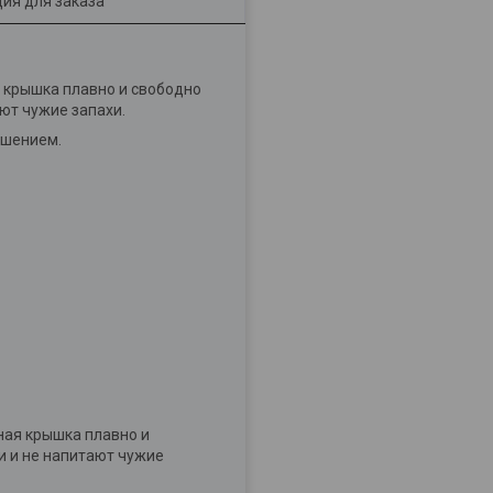
ия для заказа
я крышка плавно и свободно
ют чужие запахи.
ашением.
ная крышка плавно и
и и не напитают чужие