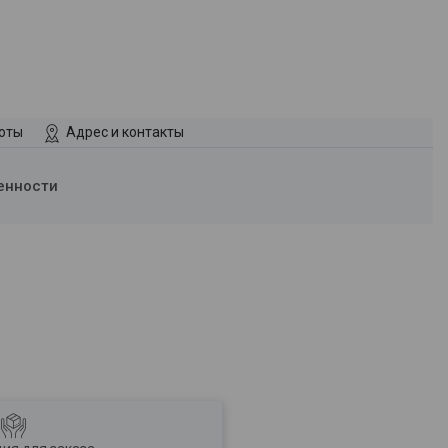
боты
Адрес и контакты
енности