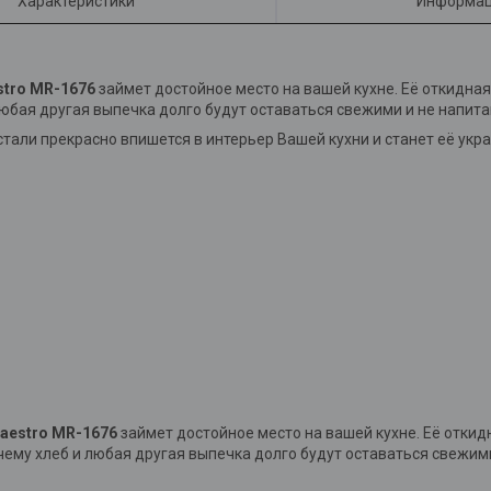
Характеристики
Информац
stro MR-1676
займет достойное место на вашей кухне. Её откидна
юбая другая выпечка долго будут оставаться свежими и не напита
тали прекрасно впишется в интерьер Вашей кухни и станет её укр
aestro MR-1676
займет достойное место на вашей кухне. Её откид
чему хлеб и любая другая выпечка долго будут оставаться свежим