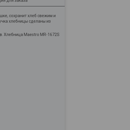
ия для заказа
шке, сохранит хлеб свежим и
ручка хлебницы сделаны из
ов. Хлебница Maestro MR-1672S