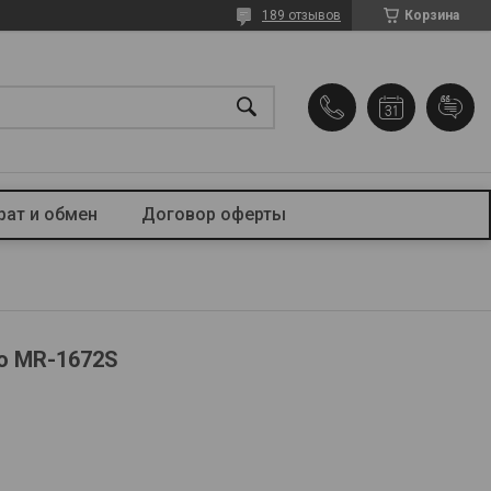
189 отзывов
Корзина
рат и обмен
Договор оферты
o MR-1672S