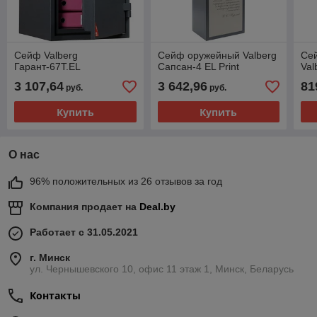
Сейф Valberg
Сейф оружейный Valberg
Се
Гарант-67T.EL
Сапсан-4 EL Print
Val
3 107,64
3 642,96
81
руб.
руб.
Купить
Купить
О нас
96% положительных из 26 отзывов за год
Компания продает на
Deal.by
Работает с 31.05.2021
г. Минск
ул. Чернышевского 10, офис 11 этаж 1, Минск, Беларусь
Контакты