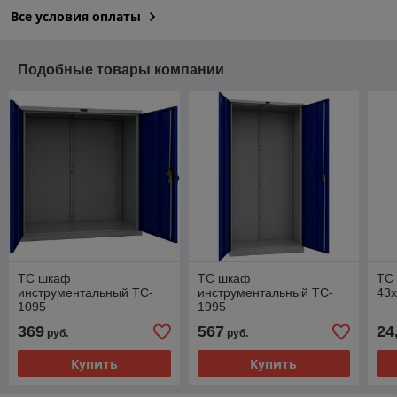
Все условия оплаты
Подобные товары компании
TC шкаф
TC шкаф
TC
инструментальный TC-
инструментальный TC-
43
1095
1995
369
567
24
руб.
руб.
Купить
Купить