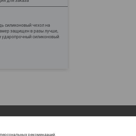
ия для заказа
дь силиконовый чехол на
камер защищен в разы лучше,
 и ударопрочный силиконовый
 персональных рекомендаций.