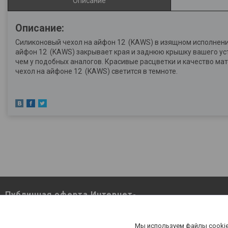
Описание
Описание:
Силиконовый чехол на айфон 12 (KAWS) в изящном исполнени
айфон 12 (KAWS) закрывает края и заднюю крышку вашего уст
чем у подобных аналогов. Красивые расцветки и качество ма
чехол на айфоне 12 (KAWS) светится в темноте.
Публичная оферта Интернет-
магазина Berutut.by pdf
Публичная оферта Интернет-магазина
Мы используем файлы cookie