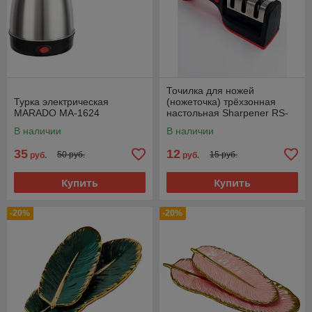
Точилка для ножей
Турка электрическая
(ножеточка) трёхзонная
MARADO MA-1624
настольная Sharpener RS-
168
В наличии
В наличии
35
12
50 руб.
15 руб.
руб.
руб.
Купить
Купить
-20%
-20%