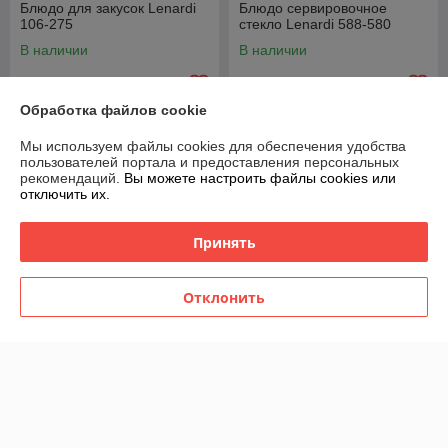
Блюдо для закусок Lenardi
Блюдо сервировочное
106-275
стекло Lenardi 588-580
В наличии
В наличии
60
56
75 руб.
70 руб.
руб.
руб.
Обработка файлов cookie
Купить
Купить
Мы используем файлы cookies для обеспечения удобства
пользователей портала и предоставления персональных
-20%
-20%
рекомендаций.
Вы можете настроить файлы cookies или
отключить их.
Принять
Отклонить
Блюдо сервировочное
Блюдо сервировочное
стекло Lenardi 588-582
стекло Lenardi 588-581
В наличии
В наличии