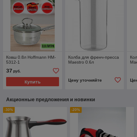
Ковш 0.8л Hoffmann HM-
Колба для френч-пресса
Кол
5312-1
Maestro 0.6л
Mae
37
руб.
Цену уточняйте
Це
Купить
Акционные предложения и новинки
-30%
-20%