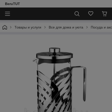
BeruTUT
Товары и услуги
Все для дома и уюта
Посуда и ак