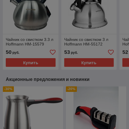
Чайник со свистком 3.3 л
Чайник со свистком 3 л
Чай
Hoffmann HM-15579
Hoffmann HM-55172
Ho
50
53
52
руб.
руб.
Купить
Купить
Акционные предложения и новинки
-30%
-20%