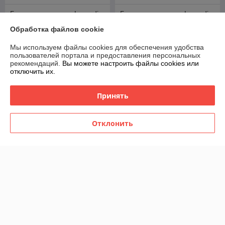
Блюдо для закусок Lenardi
Блюдо для закусок Lenardi
106-266
106-267
Обработка файлов cookie
В наличии
В наличии
Мы используем файлы cookies для обеспечения удобства
60
60
75 руб.
75 руб.
руб.
руб.
пользователей портала и предоставления персональных
рекомендаций.
Вы можете настроить файлы cookies или
Купить
Купить
отключить их.
-20%
-20%
Принять
Отклонить
Блюдо для закусок Lenardi
Блюдо сервировочное
106-275
стекло Lenardi 588-580