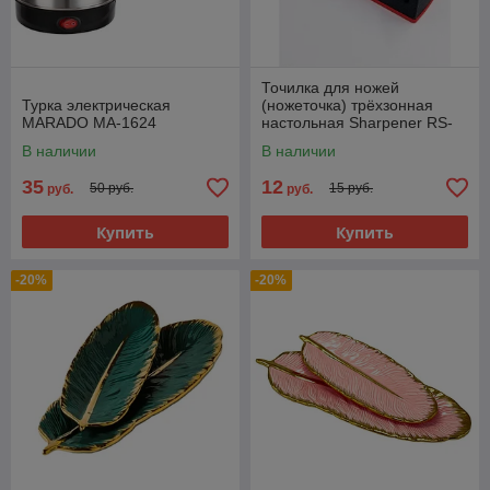
Точилка для ножей
Турка электрическая
(ножеточка) трёхзонная
MARADO MA-1624
настольная Sharpener RS-
168
В наличии
В наличии
35
12
50 руб.
15 руб.
руб.
руб.
Купить
Купить
-20%
-20%