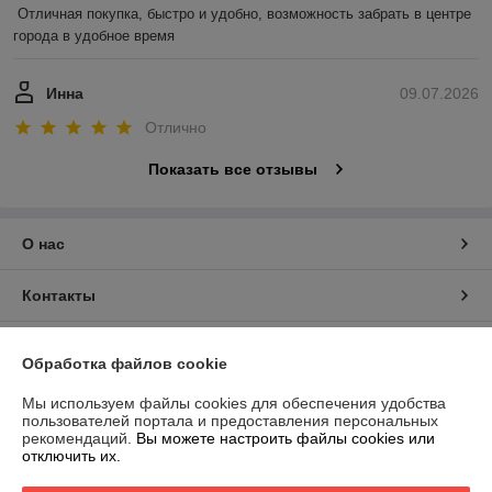
Отличная покупка, быстро и удобно, возможность забрать в центре 
города в удобное время
Инна
09.07.2026
Отлично
Показать все отзывы
О нас
Контакты
Доставка и оплата
Обработка файлов cookie
График работы
Мы используем файлы cookies для обеспечения удобства
пользователей портала и предоставления персональных
рекомендаций.
Вы можете настроить файлы cookies или
Полная версия сайта
отключить их.