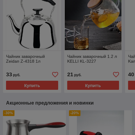
Чайник заварочный
Чайник заварочный 1.2 л
Чай
Zeidan Z-4318 1л
KELLI KL-3227
Kam
33
21
40
руб.
руб.
Купить
Купить
Акционные предложения и новинки
-30%
-20%