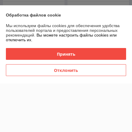
Блюдо для закусок Lenardi
Блюдо сервировочное
106-275
стекло Lenardi 588-580
Обработка файлов cookie
В наличии
В наличии
Мы используем файлы cookies для обеспечения удобства
60
56
75 руб.
70 руб.
руб.
руб.
пользователей портала и предоставления персональных
рекомендаций.
Вы можете настроить файлы cookies или
отключить их.
Купить
Купить
Принять
-20%
-20%
Отклонить
Блюдо сервировочное
Блюдо сервировочное
стекло Lenardi 588-582
стекло Lenardi 588-581
В наличии
В наличии