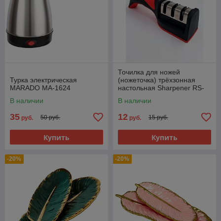
Точилка для ножей
Турка электрическая
(ножеточка) трёхзонная
MARADO MA-1624
настольная Sharpener RS-
168
В наличии
В наличии
35
12
50 руб.
15 руб.
руб.
руб.
Купить
Купить
-20%
-20%