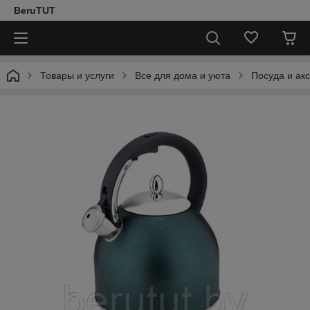
BeruTUT
Товары и услуги
Все для дома и уюта
Посуда и ак