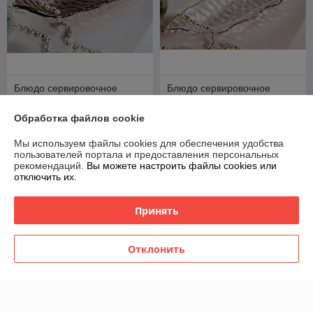
Блюдо сервировочное
Блюдо сервировочное
стекло Lenardi 588-580
стекло Lenardi 588-582
В наличии
В наличии
Обработка файлов cookie
56
56
70 руб.
70 руб.
руб.
руб.
Мы используем файлы cookies для обеспечения удобства
пользователей портала и предоставления персональных
рекомендаций.
Вы можете настроить файлы cookies или
Купить
Купить
отключить их.
-20%
-20%
Принять
Отклонить