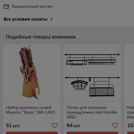
Безналичный расчет
Все условия оплаты
Подобные товары компании
Набор кухонных ножей
Полка для кухонных
На
Maestro "Basic" MR-1403
принадлежностей Kamille
пр
8862
Mae
51
64
15
руб.
руб.