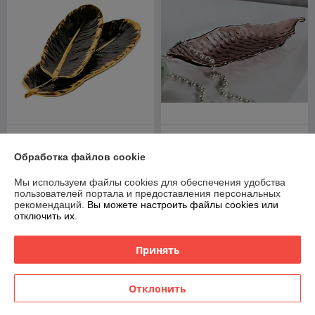
Блюдо для закусок Lenardi
Блюдо сервировочное
106-275
стекло Lenardi 588-580
Обработка файлов cookie
В наличии
В наличии
Мы используем файлы cookies для обеспечения удобства
60
56
75 руб.
70 руб.
руб.
руб.
пользователей портала и предоставления персональных
рекомендаций.
Вы можете настроить файлы cookies или
отключить их.
Купить
Купить
Принять
-20%
-20%
Отклонить