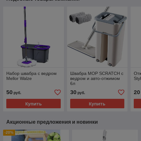
Набор швабра с ведром
Швабра MOP SCRATCH с
Отж
Mellor Walze
ведром и авто-отжимом
Sty
6л
50
30
20
руб.
руб.
Купить
Купить
Акционные предложения и новинки
-20%