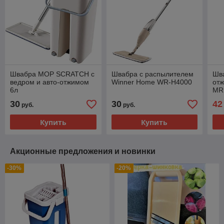
Швабра MOP SCRATCH с
Швабра с распылителем
Шва
ведром и авто-отжимом
Winner Home WR-H4000
отж
6л
MR
30
30
42
руб.
руб.
Купить
Купить
Акционные предложения и новинки
-30%
-20%