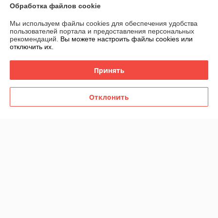
Обработка файлов cookie
Показать все отзывы
Мы используем файлы cookies для обеспечения удобства
пользователей портала и предоставления персональных
рекомендаций.
Вы можете настроить файлы cookies или
О нас
отключить их.
Контакты
Принять
Доставка и оплата
Отклонить
График работы
Полная версия сайта
Политика обработки cookies
Сайт создан на платформе Deal.by
Информация для покупателя