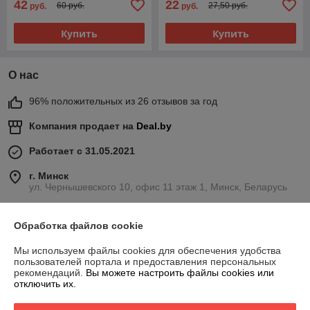
42
22
60 руб.
27,50 руб.
руб.
руб.
Купить
Купить
О нас
96% положительных из 26 отзывов за год
Компания продает на
Deal.by
Работает с 31.05.2021
г. Минск
ул. Чернышевского 10, офис 11 этаж 1, Минск, Беларусь
Контакты
Обработка файлов cookie
Сегодня работает с 08:00 до 20:00
Показать весь график работы
Мы используем файлы cookies для обеспечения удобства
пользователей портала и предоставления персональных
рекомендаций.
Вы можете настроить файлы cookies или
отключить их.
Отзывы о магазине