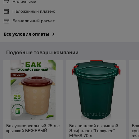
Наличными
Наложенный платеж
Безналичный расчет
Все условия оплаты
Подобные товары компании
Бак универсальный 25 л с
Бак пищевой с крышкой
Бак
крышкой БЕЖЕВЫЙ
Эльфпласт "Геркулес"
кры
EP568 70 л
зел