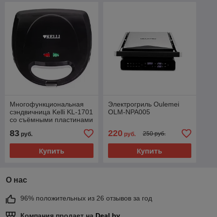
Многофункциональная
Электрогриль Oulemei
сэндвичница Kelli KL-1701
OLM-NPA005
со съёмными пластинами
83
220
250 руб.
руб.
руб.
Купить
Купить
О нас
96% положительных из 26 отзывов за год
Компания продает на
Deal.by