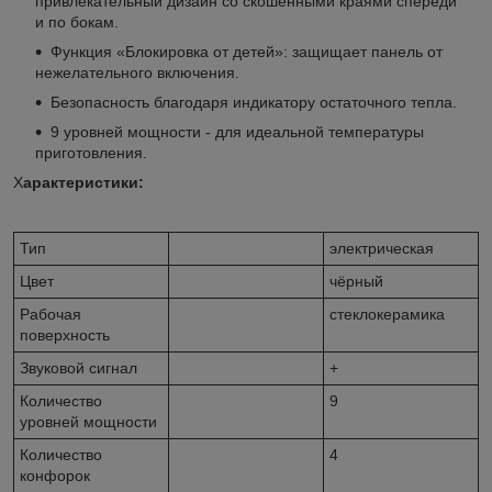
привлекательный дизайн со скошенными краями спереди
и по бокам.
Функция «Блокировка от детей»: защищает панель от
нежелательного включения.
Безопасность благодаря индикатору остаточного тепла.
9 уровней мощности - для идеальной температуры
приготовления.
Х
арактеристики:
Тип
электрическая
Цвет
чёрный
Рабочая
стеклокерамика
поверхность
Звуковой сигнал
+
Количество
9
уровней мощности
Количество
4
конфорок