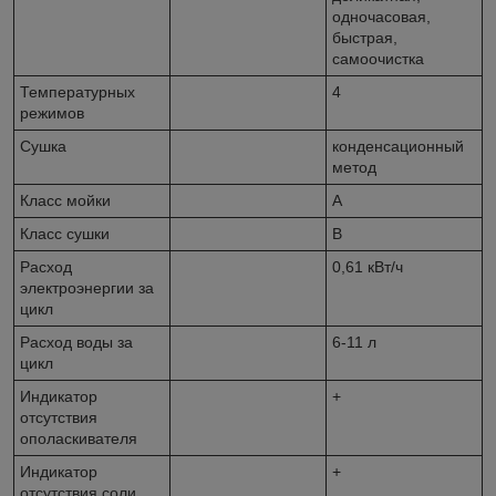
одночасовая,
быстрая,
самоочистка
Температурных
4
режимов
Сушка
конденсационный
метод
Класс мойки
A
Класс сушки
B
Расход
0,61 кВт/ч
электроэнергии за
цикл
Расход воды за
6-11 л
цикл
Индикатор
+
отсутствия
ополаскивателя
Индикатор
+
отсутствия соли