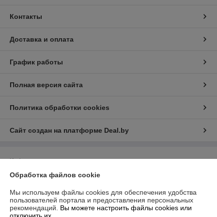
Контакты
Доставка и оплата
График работы
Полная версия сайта
Политика обработки cookies
Сайт создан на платформе Deal.by
Информация для покупателя
Обработка файлов cookie
Индивидуальный предприниматель:
ИП Филипович Андрей
Викторович
220093, г.Минск ул.Чигладзе д.2 кв.7
Мы используем файлы cookies для обеспечения удобства
пользователей портала и предоставления персональных
Регистрационный номер ЕГР: 193539752
рекомендаций.
Вы можете настроить файлы cookies или
отключить их.