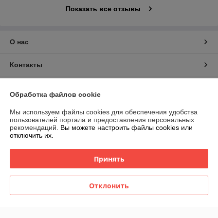
Показать все отзывы
О нас
Контакты
Доставка и оплата
Обработка файлов cookie
График работы
Мы используем файлы cookies для обеспечения удобства
пользователей портала и предоставления персональных
рекомендаций.
Вы можете настроить файлы cookies или
Полная версия сайта
отключить их.
Политика обработки cookies
Принять
Сайт создан на платформе Deal.by
Отклонить
Информация для покупателя