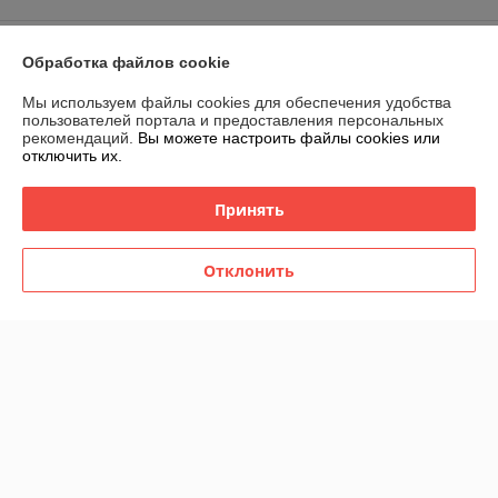
Доставка и оплата
Обработка файлов cookie
График работы
Мы используем файлы cookies для обеспечения удобства
пользователей портала и предоставления персональных
рекомендаций.
Вы можете настроить файлы cookies или
Полная версия сайта
отключить их.
Политика обработки cookies
Принять
Сайт создан на платформе Deal.by
Отклонить
Информация для покупателя
Индивидуальный предприниматель:
ИП Филипович Андрей
Викторович
220093, г.Минск ул.Чигладзе д.2 кв.7
Регистрационный номер ЕГР: 193539752
УНП: 193539752