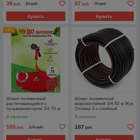
39
57
50 руб.
75 руб.
руб.
руб.
Купить
Купить
-16%
Шланг поливочный
Шланг поливочный
растягивающийся с
морозостойкий 3/4 50 м Жук
пульверизатором 3/4 75 м
Оптима 3-х слойный
Magic Garden Hose
В наличии
В наличии
105
187
125 руб.
руб.
руб.
Купить
Купить