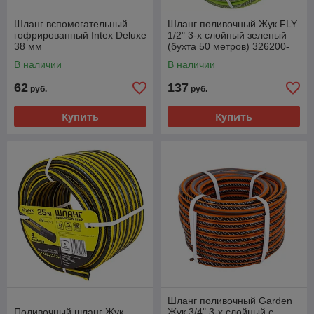
Шланг вспомогательный
Шланг поливочный Жук FLY
гофрированный Intex Deluxe
1/2" 3-х слойный зеленый
38 мм
(бухта 50 метров) 326200-
00
В наличии
В наличии
62
137
руб.
руб.
Купить
Купить
Шланг поливочный Garden
Поливочный шланг Жук
Жук 3/4" 3-х слойный с