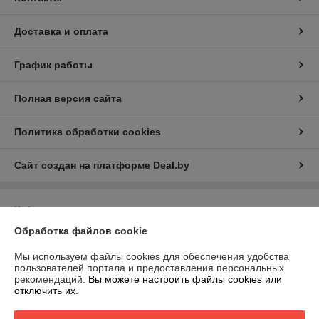
Доставка и оплата
График работы
Полная версия сайта
Политика обработки cookies
Сайт создан на платформе Deal.by
Информация для покупателя
Обработка файлов cookie
Индивидуальный предприниматель:
ИП Филипович Андрей
Викторович
220093, г.Минск ул.Чигладзе д.2 кв.7
Мы используем файлы cookies для обеспечения удобства
пользователей портала и предоставления персональных
Регистрационный номер ЕГР: 193539752
рекомендаций.
Вы можете настроить файлы cookies или
отключить их.
УНП: 193539752