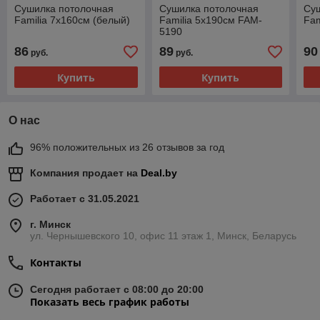
Сушилка потолочная
Сушилка потолочная
Су
Familia 7х160см (белый)
Familia 5х190см FAM-
Fam
5190
86
89
90
руб.
руб.
Купить
Купить
О нас
96% положительных из 26 отзывов за год
Компания продает на
Deal.by
Работает с 31.05.2021
г. Минск
ул. Чернышевского 10, офис 11 этаж 1, Минск, Беларусь
Контакты
Сегодня работает с 08:00 до 20:00
Показать весь график работы